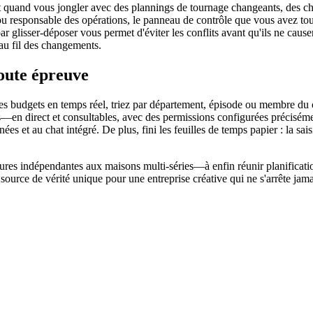
t quand vous jongler avec des plannings de tournage changeants, des c
u responsable des opérations, le panneau de contrôle que vous avez toujo
ar glisser-déposer vous permet d'éviter les conflits avant qu'ils ne caus
u fil des changements.
toute épreuve
z les budgets en temps réel, triez par département, épisode ou membre du
s—en direct et consultables, avec des permissions configurées préciséme
ées et au chat intégré. De plus, fini les feuilles de temps papier : la s
tures indépendantes aux maisons multi-séries—à enfin réunir planificatio
urce de vérité unique pour une entreprise créative qui ne s'arrête jama