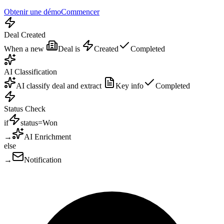
Obtenir une démo
Commencer
Deal Created
When a new
Deal
is
Created
Completed
AI Classification
AI classify
deal and extract
Key info
Completed
Status Check
if
status
=
Won
→
AI Enrichment
else
→
Notification