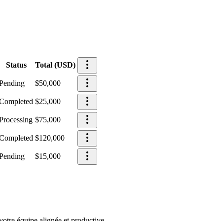
Status
Total (USD)
Pending
$50,000
Completed
$25,000
Processing
$75,000
Completed
$120,000
Pending
$15,000
votre équipe alignée et productive.