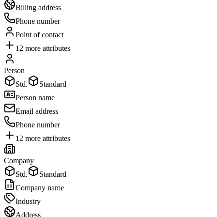
Billing address
Phone number
Point of contact
12
more attributes
Person
Std.
Standard
Person name
Email address
Phone number
12
more attributes
Company
Std.
Standard
Company name
Industry
Address