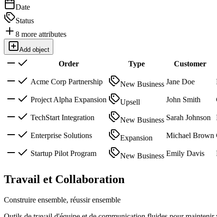
Date
Status
8
more attributes
Add object
Order
Type
Customer
Acme Corp Partnership
Jane Doe
New Business
Project Alpha Expansion
John Smith
Upsell
TechStart Integration
Sarah Johnson
New Business
Enterprise Solutions
Michael Brown
Expansion
Startup Pilot Program
Emily Davis
New Business
Travail et Collaboration
Construire ensemble, réussir ensemble
Outils de travail d'équipe et de communication fluides pour maintenir 