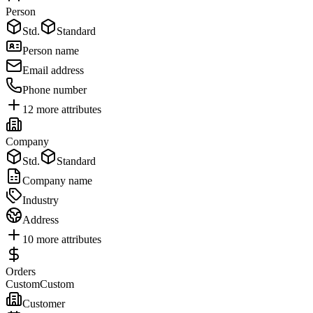
Person
Std.
Standard
Person name
Email address
Phone number
12
more attributes
Company
Std.
Standard
Company name
Industry
Address
10
more attributes
Orders
Custom
Custom
Customer