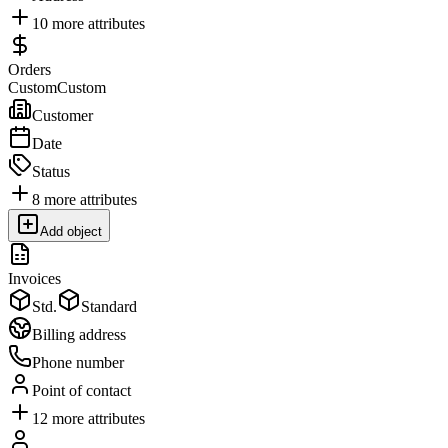
10
more attributes
Orders
Custom
Custom
Customer
Date
Status
8
more attributes
Add object
Invoices
Std.
Standard
Billing address
Phone number
Point of contact
12
more attributes