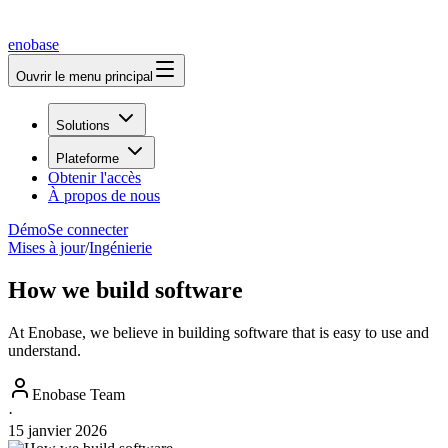
enobase
Ouvrir le menu principal
Solutions
Plateforme
Obtenir l'accès
À propos de nous
Démo
Se connecter
Mises à jour
/
Ingénierie
How we build software
At Enobase, we believe in building software that is easy to use and
understand.
Enobase Team
·
15 janvier 2026