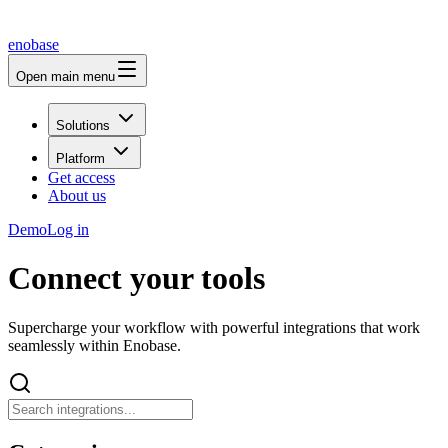
enobase
Open main menu
Solutions
Platform
Get access
About us
Demo
Log in
Connect your tools
Supercharge your workflow with powerful integrations that work
seamlessly within Enobase.